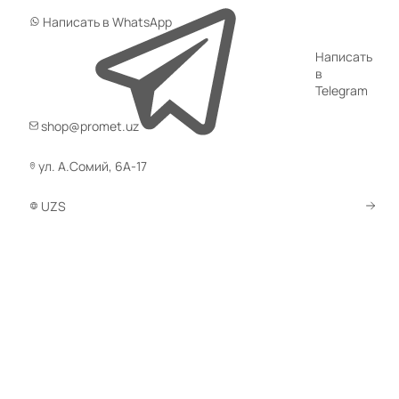
Написать в WhatsApp
Написать
в
Telegram
shop@promet.uz
Шк
Сейфы
9978
ме
ул. А.Сомий, 6А-17
Оружейные сейфы
Шкафы для р
UZS
Огнестойкие сейфы
Архивные ш
Новости