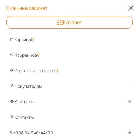
Личный кабинет
Каталог
Корзина
0
Избранное
0
Сравнение товаров
0
Строительные леса
Покупателям
Под любые фасады и размеры,
всегда в наличии!
Компания
Перейти
Контакты
+998 94 940-44-00