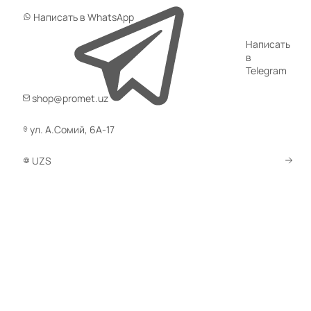
Поддон ПСП/ССП - 1000х300 «Norma Inox», нерж. стал
Написать в WhatsApp
(0)
Написать
162 000 сум
в
Telegram
В КОРЗИНУ
shop@promet.uz
Код товара:
10234
Поддон ПСП/ССП - 800х300 «Norma Inox», нерж. сталь
ул. А.Сомий, 6А-17
(0)
140 000 сум
UZS
В КОРЗИНУ
Код товара:
11571
Поддон ПСП/ССП - 600х300 «Norma Inox», нерж. сталь
(0)
118 000 сум
В КОРЗИНУ