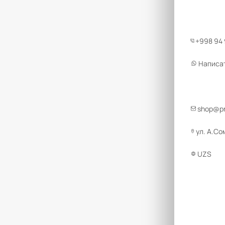
+998 94
Написа
shop@pr
ул. А.Со
UZS