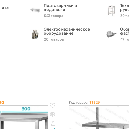
Подтоварники и
Тех
пита
подставки
рук
543 товара
30 т
Электромеханическое
Обо
оборудование
фас
26 товаров
47 т
62
Код товара:
33929
водственный СПРб
Система с переменной высо
 «Base» с
400х800х300 «Base» (2 нап
анной полкой (с бортом)
2 перф. полки)
860х800х600
ВхШхГ, мм: 400х800х300