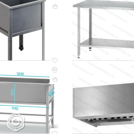
цинк)
850х550х520
Вес, кг: 10
ВхШхГ, мм: 860х1000х600
(0)
 сум
1 189 000 сум
q_80276
ИТЬ НАЛИЧИЕ / ЦЕНУ
В КО
24
Код товара:
38693
ая ВМСн 1210
Зонт вытяжной универсаль
30) «Norma Zn», 1 м/о
400х600х1000 «Norma Inox»
0 (ножка угловая)
ВхШхГ, мм: 400х600х1000
860х1210х630
(0)
3 008 000 сум
0 сум
q_83701
В КОРЗИНУ
В КО
22
Код товара:
51625