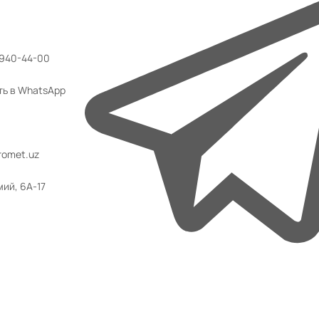
 940-44-00
ть в WhatsApp
omet.uz
мий, 6А-17