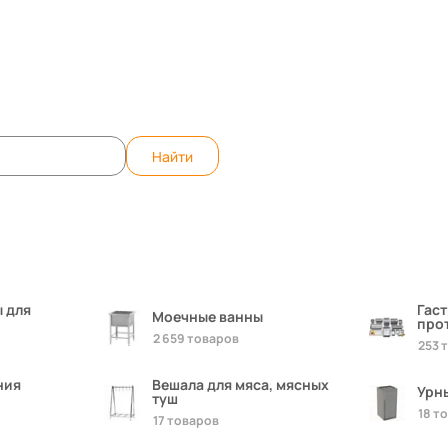
те вопрос, ответим быстро!
WhatsApp
Teleg
Найти
 для
Гас
Моечные ванны
про
2 659 товаров
253 
ния
Вешала для мяса, мясных
Урн
туш
18 т
17 товаров