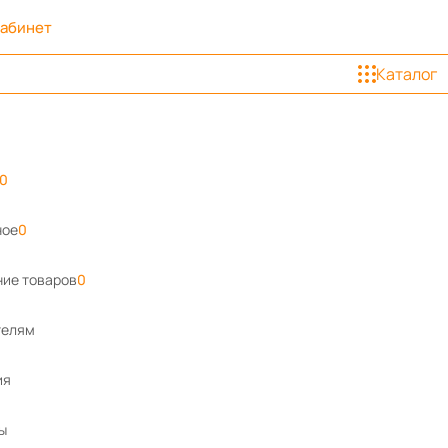
кабинет
Каталог
0
ное
0
ие товаров
0
телям
ия
ы