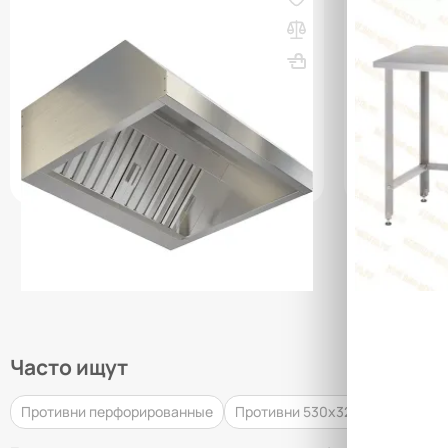
Зонт вытяжной пристенный ЗВП-06/08
Стол произ
860х1000х60
ВхШхГ, мм: 350х600х800
Вес, кг: 16
обвязка раз
(0)
ВхШхГ, мм: 
(1)
3 469 000 сум
1 521 000
q_9156
УТОЧНИТЬ НАЛИЧИЕ / ЦЕНУ
Часто ищут
Противни перфорированные
Противни 530х325
Зонты вы