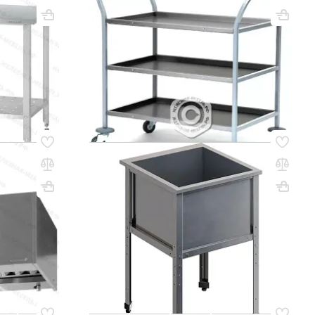
ВхШхГ, мм: 860х900х600
Вес, кг: 20
(0)
3 668 000 сум
q_24398
РЗИНУ
В КОРЗИНУ
Код товара:
48139
ный ЗВУн
Ванна моечная односекционная
ВМС-1/7-ЭК
ВхШхГ, мм: 850х700х670
Вес, кг: 14
(0)
1 968 000 сум
УТОЧНИТЬ НАЛИЧИЕ / ЦЕНУ
РЗИНУ
Код товара:
20510