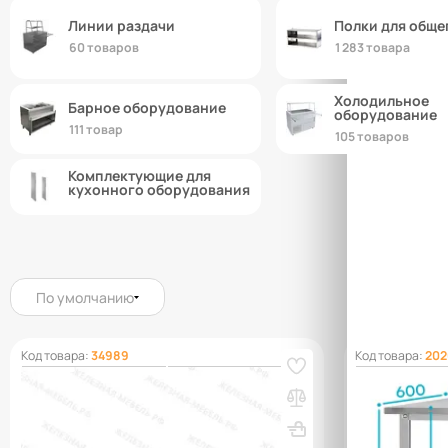
Линии раздачи
Полки для обще
60 товаров
1 283 товара
Холодильное
Барное оборудование
оборудование
111 товар
105 товаров
Комплектующие для
кухонного оборудования
По умолчанию
Код товара:
34989
Код товара:
202
Противень для выпекания ПДВ -
Стол произ
20х600х400, нерж. сталь, сплошной, 4
860х800х600
борта
перфориров
ВхШхГ, мм: 20х600х400
Вес, кг: 2.02
ВхШхГ, мм: 