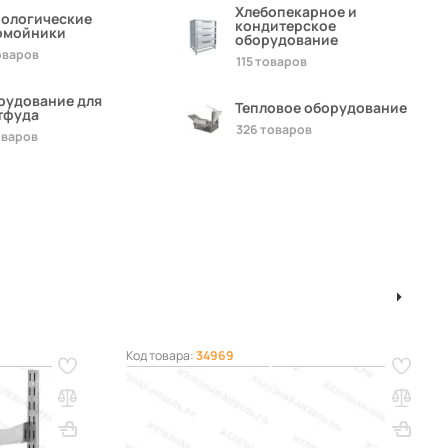
Хлебопекарное и
нологические
кондитерское
омойники
оборудование
оваров
115 товаров
рудование для
Тепловое оборудование
тфуда
326 товаров
оваров
...
1
2
3
39
Код товара:
34969
той СПВб
Противень для выпекания ПДВ -
равляющие,
20х600х400, нерж. сталь,
перфорированный, 4 борта
ВхШхГ, мм: 20х600х400
Вес, кг: 2.02