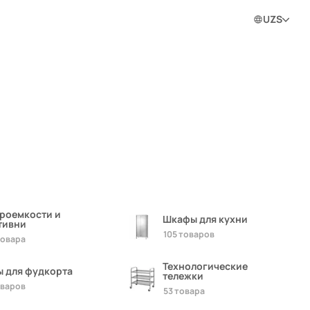
0
0
0
Войти в личный кабинет
UZS
ram
троемкости и
Шкафы для кухни
тивни
105 товаров
товара
Технологические
ы для фудкорта
тележки
оваров
53 товара