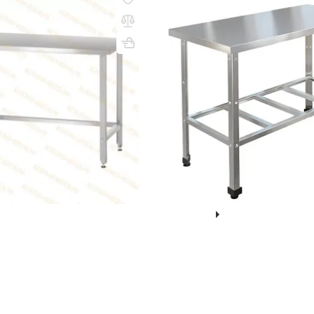
водственный СПРн
Стол производственный без 
0 «Norma Zn» (полка-
полкой решеткой СП-5/7-Р-
борная, ножка угловая)
ВхШхГ, мм: 850х500х700
860х1000х600
(0)
1 305 000 сум
 сум
УТОЧНИТЬ НАЛИЧИЕ /
В КОРЗИНУ
Показать ещё
...
1
2
3
39
тяжные из нержавеющей стали