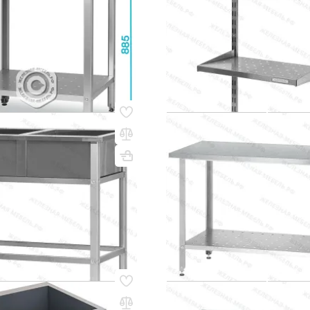
(0)
 сум
654 000 сум
q_79086
В КОРЗИНУ
В КО
64
Код товара:
35104
я ВМСр - 500/2 «Retail», 2
Стол производственный СПР
т.
860х600х600 «Retail» (сто
цинк)
860х950х500
ВхШхГ, мм: 860х600х600
(0)
0 сум
938 000 сум
q_80279
В КОРЗИНУ
В КО
33
Код товара:
35101
ная односекционная
Стол производственный СПР
860х1000х600 «Retail» (сто