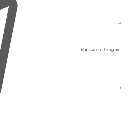
+998 94 940-44-00
+998 94 940-94-04
shop@promet.uz
Написать в Telegram
WhatsApp
Telegram
Скачать прайс
Заказать звонок